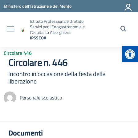
Vai ai contenuti
Vai al menu di navigazione
Vai al footer
Ministero dell'Istruzione e del Merito
Istituto Professionale di Stato
Servizi per l'Enogastronomia e
l'Ospitalità Alberghiera
IPSSEOA
Apr
Circolare 446
Circolare n. 446
Incontro in occasione della festa della
liberazione
Personale scolastico
Documenti