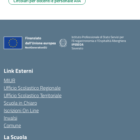
Circolari per docenti e personale ATA
Istituto Professionale di Stato Servizi per
l'Enogastronomia e l'Ospitalità Alberghiera
IPSSEOA
Soverato
— Visita la pagina iniziale della scuola
Link Esterni
MIUR
Ufficio Scolastico Regionale
Ufficio Scolastico Territoriale
Scuola in Chiaro
Iscrizioni On Line
Invalsi
Comune
La Scuola