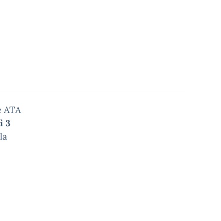
e ATA
ì 3
la