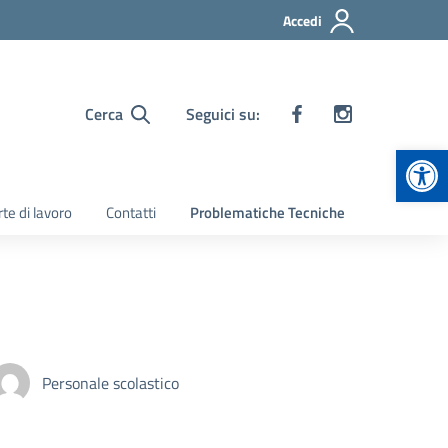
Accedi
Cerca
Seguici su:
Apr
te di lavoro
Contatti
Problematiche Tecniche
Personale scolastico