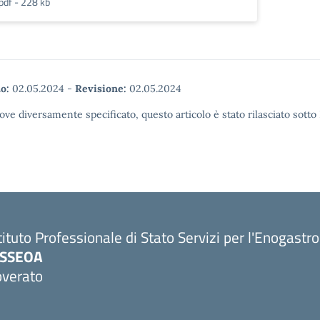
pdf - 228 kb
o:
02.05.2024
-
Revisione:
02.05.2024
ove diversamente specificato, questo articolo è stato rilasciato sott
tituto Professionale di Stato Servizi per l'Enogastr
PSSEOA
overato
Visita la pagina iniziale della scuola