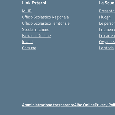
Link Esterni
La Scuo
MIUR
Presenta
Ufficio Scolastico Regionale
I luoghi
Ufficio Scolastico Territoriale
Le perso
Scuola in Chiaro
I numeri 
Iscrizioni On Line
Le carte 
Invalsi
Organizz
Comune
La storia
Amministrazione trasparente
Albo Online
Privacy Pol