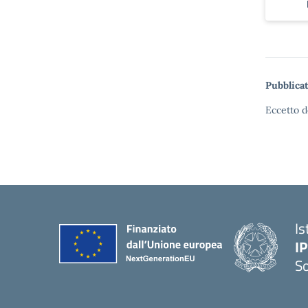
Pubblicat
Eccetto d
Is
I
S
— 