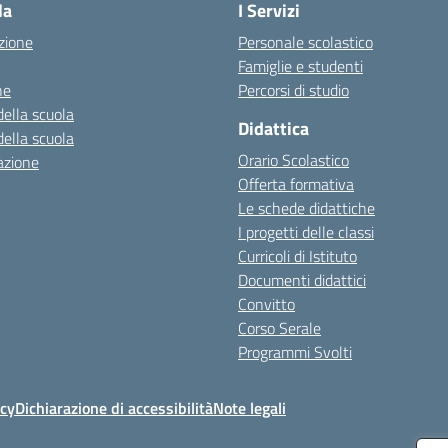
la
I Servizi
zione
Personale scolastico
Famiglie e studenti
ne
Percorsi di studio
della scuola
Didattica
della scuola
Orario Scolastico
azione
Offerta formativa
Le schede didattiche
I progetti delle classi
Curricoli di Istituto
Documenti didattici
Convitto
Corso Serale
Programmi Svolti
icy
Dichiarazione di accessibilità
Note legali