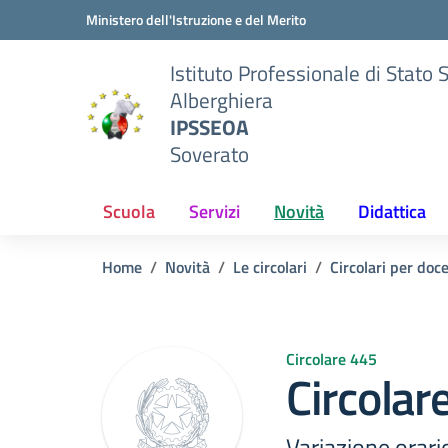
Vai ai contenuti
Vai al menu di navigazione
Vai al footer
Ministero dell'Istruzione e del Merito
Istituto Professionale di Stato 
Alberghiera
IPSSEOA
Soverato
Scuola
Servizi
Novità
Didattica
Home
Novità
Le circolari
Circolari per doc
Circolare 445
Circolar
Variazione orar