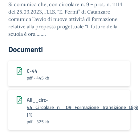
Si comunica che, con circolare n. 9 – prot. n. 11114
del 25.09.2023, l’I.I.S. “E. Fermi” di Catanzaro
comunica l’avvio di nuove attività di formazione
relative alla proposta progettuale “Il futuro della
scuola è ora”…….
Documenti
C-44
pdf - 445 kb
All__circ-
44_Circolare_n__09_Formazione_Transizione_Dig
(1)
pdf - 325 kb