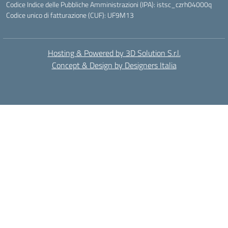
Codice Indice delle Pubbliche Amministrazioni (IPA): istsc_czrh04000q
Codice unico di fatturazione (CUF): UF9M13
Hosting & Powered by 3D Solution S.r.l.
Concept & Design by Designers Italia