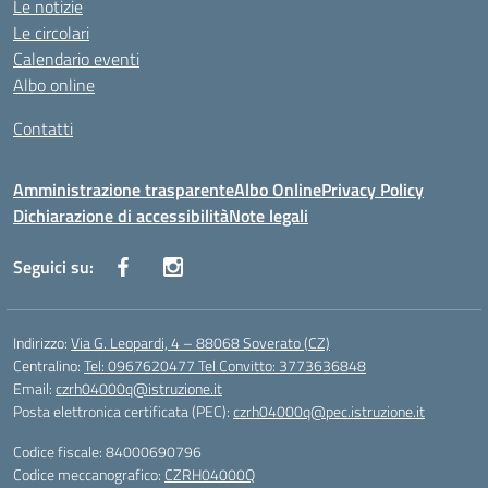
Le notizie
Le circolari
Calendario eventi
Albo online
Contatti
Amministrazione trasparente
Albo Online
Privacy Policy
Dichiarazione di accessibilità
Note legali
Seguici su:
Indirizzo:
Via G. Leopardi, 4 – 88068 Soverato (CZ)
Centralino:
Tel: 0967620477 Tel Convitto: 3773636848
Email:
czrh04000q@istruzione.it
Posta elettronica certificata (PEC):
czrh04000q@pec.istruzione.it
Codice fiscale: 84000690796
Codice meccanografico:
CZRH04000Q