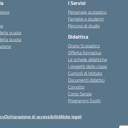
la
I Servizi
zione
Personale scolastico
Famiglie e studenti
ne
Percorsi di studio
della scuola
Didattica
della scuola
Orario Scolastico
azione
Offerta formativa
Le schede didattiche
I progetti delle classi
Curricoli di Istituto
Documenti didattici
Convitto
Corso Serale
Programmi Svolti
icy
Dichiarazione di accessibilità
Note legali