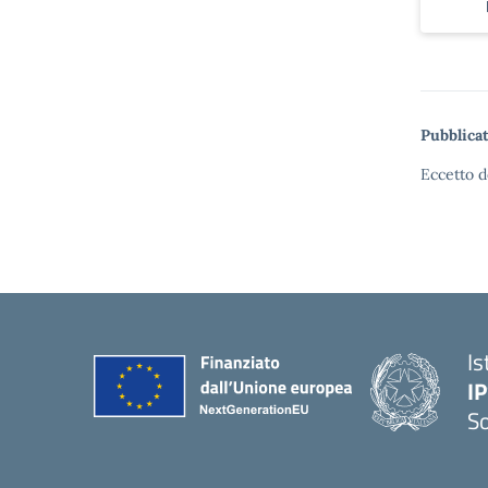
Pubblicat
Eccetto d
Is
I
S
— 