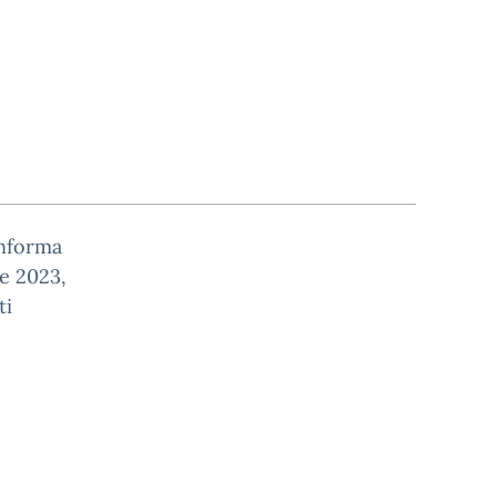
informa
re 2023,
ti