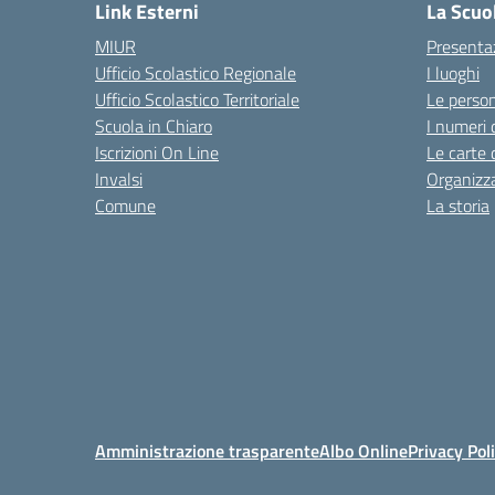
Link Esterni
La Scuo
MIUR
Presenta
Ufficio Scolastico Regionale
I luoghi
Ufficio Scolastico Territoriale
Le perso
Scuola in Chiaro
I numeri 
Iscrizioni On Line
Le carte 
Invalsi
Organizz
Comune
La storia
Amministrazione trasparente
Albo Online
Privacy Pol