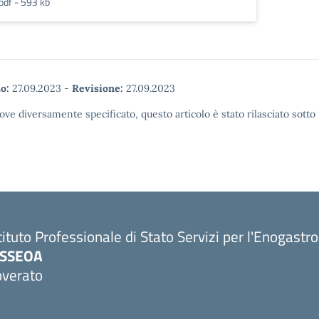
pdf - 593 kb
o:
27.09.2023
-
Revisione:
27.09.2023
ove diversamente specificato, questo articolo è stato rilasciato sott
tituto Professionale di Stato Servizi per l'Enogastr
PSSEOA
overato
Visita la pagina iniziale della scuola