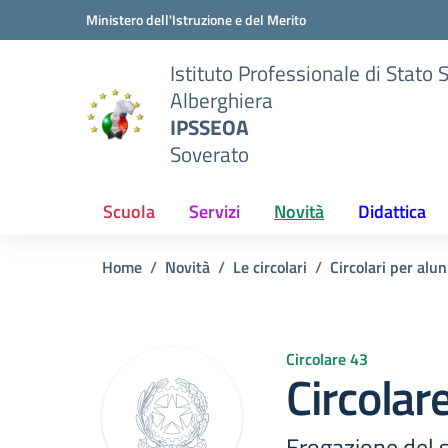
Vai ai contenuti
Vai al menu di navigazione
Vai al footer
Ministero dell'Istruzione e del Merito
Istituto Professionale di Stato 
Alberghiera
IPSSEOA
Soverato
Scuola
Servizi
Novità
Didattica
Home
Novità
Le circolari
Circolari per alun
Circolare 43
Circolar
Erogazione del s