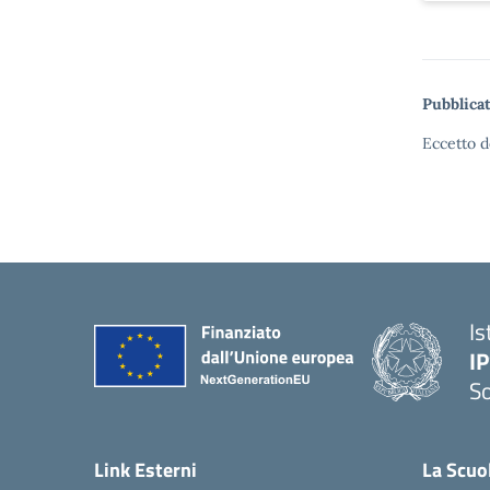
Pubblicat
Eccetto d
Is
I
S
— 
Link Esterni
La Scuo