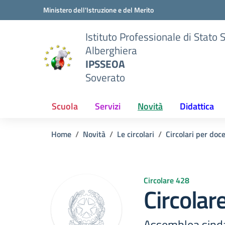
Vai ai contenuti
Vai al menu di navigazione
Vai al footer
Ministero dell'Istruzione e del Merito
Istituto Professionale di Stato 
Alberghiera
IPSSEOA
Soverato
Scuola
Servizi
Novità
Didattica
Home
Novità
Le circolari
Circolari per doc
Circolare 428
Circolar
Assemblea sindac