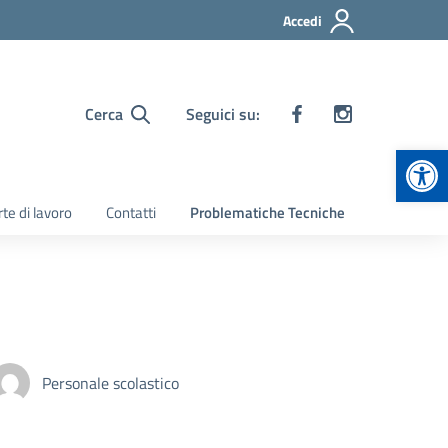
Accedi
Cerca
Seguici su:
Apr
te di lavoro
Contatti
Problematiche Tecniche
Personale scolastico