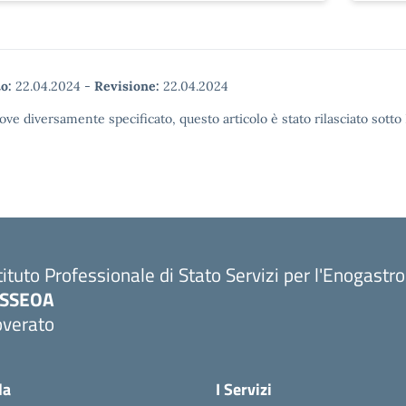
o:
22.04.2024
-
Revisione:
22.04.2024
ove diversamente specificato, questo articolo è stato rilasciato sott
tituto Professionale di Stato Servizi per l'Enogastr
PSSEOA
overato
Visita la pagina iniziale della scuola
la
I Servizi