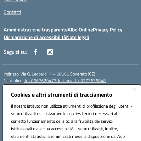
Contatti
Amministrazione trasparente
Albo Online
Privacy Policy
Dichiarazione di accessibilità
Note legali
Seguici su:
Indirizzo:
Via G. Leopardi, 4 – 88068 Soverato (CZ)
Centralino:
Tel: 0967620477 Tel Convitto: 3773636848
Email:
czrh04000q@istruzione.it
Posta elettronica certificata (PEC):
Cookies e altri strumenti di tracciamento
czrh04000q@pec.istruzione.it
Codice fiscale: 84000690796
Il nostro Istituto non utilizza strumenti di profilazione degli utenti -
Codice meccanografico:
CZRH04000Q
sono utilizzati esclusivamente cookies tecnici necessari al
Codice Indice delle Pubbliche Amministrazioni (IPA): istsc_czrh04000q
corretto funzionamento del sito, alla fruibilità dei servizi
Codice unico di fatturazione (CUF): UF9M13
istituzionali e alla sua accessibilità – sono utilizzati, inoltre,
strumenti statistici anonimizzati messi a disposizione da Web