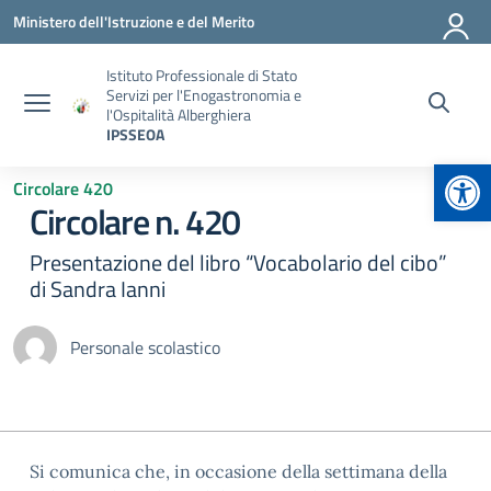
Vai ai contenuti
Vai al menu di navigazione
Vai al footer
Ministero dell'Istruzione e del Merito
Istituto Professionale di Stato
Servizi per l'Enogastronomia e
l'Ospitalità Alberghiera
IPSSEOA
Apr
Circolare 420
Circolare n. 420
Presentazione del libro “Vocabolario del cibo”
di Sandra Ianni
Personale scolastico
Si comunica che, in occasione della settimana della