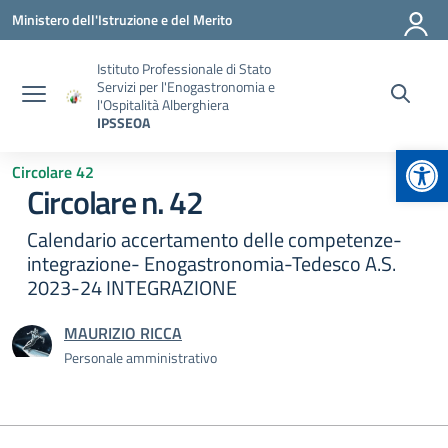
Vai ai contenuti
Vai al menu di navigazione
Vai al footer
Ministero dell'Istruzione e del Merito
Istituto Professionale di Stato
Servizi per l'Enogastronomia e
l'Ospitalità Alberghiera
IPSSEOA
Apr
Circolare 42
Circolare n. 42
Calendario accertamento delle competenze-
integrazione- Enogastronomia-Tedesco A.S.
2023-24 INTEGRAZIONE
MAURIZIO RICCA
Personale amministrativo