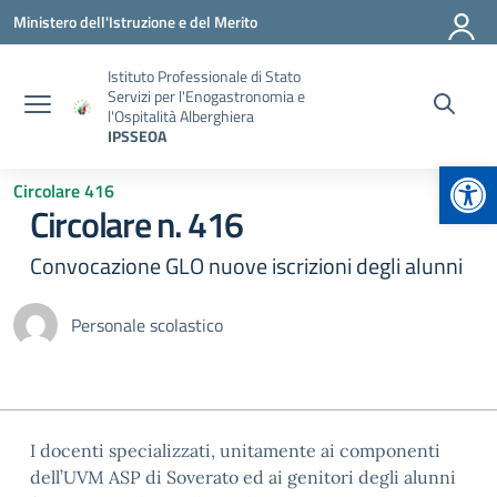
Vai ai contenuti
Vai al menu di navigazione
Vai al footer
Ministero dell'Istruzione e del Merito
Istituto Professionale di Stato
Servizi per l'Enogastronomia e
l'Ospitalità Alberghiera
IPSSEOA
Apr
Circolare 416
Circolare n. 416
Convocazione GLO nuove iscrizioni degli alunni
Personale scolastico
I docenti specializzati, unitamente ai componenti
dell’UVM ASP di Soverato ed ai genitori degli alunni