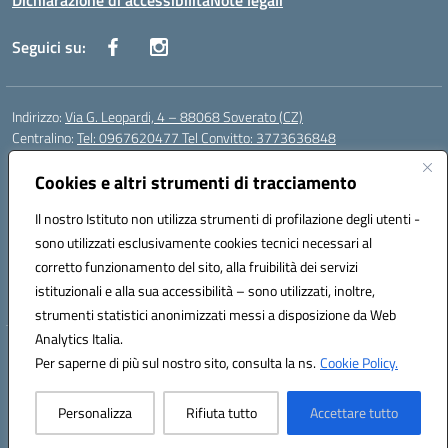
Dichiarazione di accessibilità
Note legali
Seguici su:
Indirizzo:
Via G. Leopardi, 4 – 88068 Soverato (CZ)
Centralino:
Tel: 0967620477 Tel Convitto: 3773636848
Email:
czrh04000q@istruzione.it
Posta elettronica certificata (PEC):
Cookies e altri strumenti di tracciamento
czrh04000q@pec.istruzione.it
Codice fiscale: 84000690796
Il nostro Istituto non utilizza strumenti di profilazione degli utenti -
Codice meccanografico:
CZRH04000Q
sono utilizzati esclusivamente cookies tecnici necessari al
Codice Indice delle Pubbliche Amministrazioni (IPA): istsc_czrh04000q
corretto funzionamento del sito, alla fruibilità dei servizi
Codice unico di fatturazione (CUF): UF9M13
istituzionali e alla sua accessibilità – sono utilizzati, inoltre,
strumenti statistici anonimizzati messi a disposizione da Web
Analytics Italia.
Hosting & Powered by 3D Solution S.r.l.
Per saperne di più sul nostro sito, consulta la ns.
Cookie Policy.
Concept & Design by Designers Italia
Personalizza
Rifiuta tutto
Accettare tutto