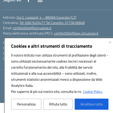
Indirizzo:
Via G. Leopardi, 4 – 88068 Soverato (CZ)
Centralino:
Tel: 0967620477 Tel Convitto: 3773636848
Email:
czrh04000q@istruzione.it
Posta elettronica certificata (PEC):
czrh04000q@pec.istruzione.it
Codice fiscale: 84000690796
Cookies e altri strumenti di tracciamento
Codice meccanografico:
CZRH04000Q
Codice Indice delle Pubbliche Amministrazioni (IPA): istsc_czrh04000q
Il nostro Istituto non utilizza strumenti di profilazione degli utenti -
Codice unico di fatturazione (CUF): UF9M13
sono utilizzati esclusivamente cookies tecnici necessari al
corretto funzionamento del sito, alla fruibilità dei servizi
istituzionali e alla sua accessibilità – sono utilizzati, inoltre,
Hosting & Powered by 3D Solution S.r.l.
strumenti statistici anonimizzati messi a disposizione da Web
Concept & Design by Designers Italia
Analytics Italia.
Per saperne di più sul nostro sito, consulta la ns.
Cookie Policy.
Personalizza
Rifiuta tutto
Accettare tutto