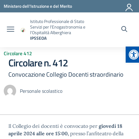
Vai ai contenuti
Vai al menu di navigazione
Vai al footer
Ministero dell'Istruzione e del Merito
Istituto Professionale di Stato
Servizi per l'Enogastronomia e
l'Ospitalità Alberghiera
IPSSEOA
Ap
Circolare 412
Circolare n. 412
Convocazione Collegio Docenti straordinario
Personale scolastico
Il Collegio dei docenti è convocato per
giovedì 18
aprile 2024 alle ore 15:00,
presso l’anfiteatro della