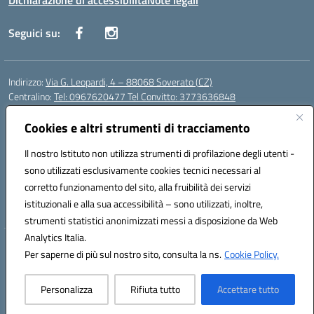
Dichiarazione di accessibilità
Note legali
Seguici su:
Indirizzo:
Via G. Leopardi, 4 – 88068 Soverato (CZ)
Centralino:
Tel: 0967620477 Tel Convitto: 3773636848
Email:
czrh04000q@istruzione.it
Posta elettronica certificata (PEC):
Cookies e altri strumenti di tracciamento
czrh04000q@pec.istruzione.it
Codice fiscale: 84000690796
Il nostro Istituto non utilizza strumenti di profilazione degli utenti -
Codice meccanografico:
CZRH04000Q
sono utilizzati esclusivamente cookies tecnici necessari al
Codice Indice delle Pubbliche Amministrazioni (IPA): istsc_czrh04000q
corretto funzionamento del sito, alla fruibilità dei servizi
Codice unico di fatturazione (CUF): UF9M13
istituzionali e alla sua accessibilità – sono utilizzati, inoltre,
strumenti statistici anonimizzati messi a disposizione da Web
Analytics Italia.
Hosting & Powered by 3D Solution S.r.l.
Per saperne di più sul nostro sito, consulta la ns.
Cookie Policy.
Concept & Design by Designers Italia
Personalizza
Rifiuta tutto
Accettare tutto