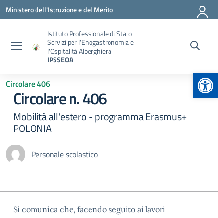
Vai ai contenuti
Vai al menu di navigazione
Vai al footer
Ministero dell'Istruzione e del Merito
Istituto Professionale di Stato
Servizi per l'Enogastronomia e
l'Ospitalità Alberghiera
IPSSEOA
Apr
Circolare 406
Circolare n. 406
Mobilità all'estero - programma Erasmus+
POLONIA
Personale scolastico
Si comunica che, facendo seguito ai lavori