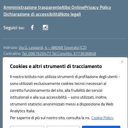
Amministrazione trasparente
Albo Online
Privacy Policy
Dichiarazione di accessibilità
Note legali
Seguici su:
Indirizzo:
Via G. Leopardi, 4 – 88068 Soverato (CZ)
Centralino:
Tel: 0967620477 Tel Convitto: 3773636848
Email:
czrh04000q@istruzione.it
Posta elettronica certificata (PEC):
Cookies e altri strumenti di tracciamento
czrh04000q@pec.istruzione.it
Codice fiscale: 84000690796
Il nostro Istituto non utilizza strumenti di profilazione degli utenti -
Codice meccanografico:
CZRH04000Q
sono utilizzati esclusivamente cookies tecnici necessari al
Codice Indice delle Pubbliche Amministrazioni (IPA): istsc_czrh04000q
corretto funzionamento del sito, alla fruibilità dei servizi
Codice unico di fatturazione (CUF): UF9M13
istituzionali e alla sua accessibilità – sono utilizzati, inoltre,
strumenti statistici anonimizzati messi a disposizione da Web
Analytics Italia.
Hosting & Powered by 3D Solution S.r.l.
Per saperne di più sul nostro sito, consulta la ns.
Cookie Policy.
Concept & Design by Designers Italia