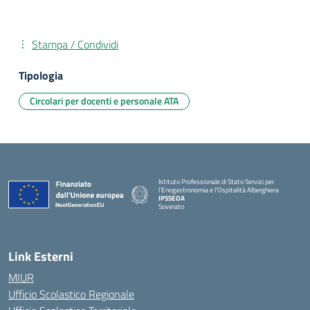
Stampa / Condividi
Tipologia
Circolari per docenti e personale ATA
Istituto Professionale di Stato Servizi per
l'Enogastronomia e l'Ospitalità Alberghiera
IPSSEOA
Soverato
— Visita la pagina iniziale della scuola
Link Esterni
MIUR
Ufficio Scolastico Regionale