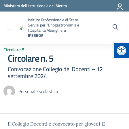
Vai ai contenuti
Vai al menu di navigazione
Vai al footer
Ministero dell'Istruzione e del Merito
Istituto Professionale di Stato
Servizi per l'Enogastronomia e
l'Ospitalità Alberghiera
IPSSEOA
Apr
Circolare 5
Circolare n. 5
Convocazione Collegio dei Docenti – 12
settembre 2024
Personale scolastico
II Collegio Docenti è convocato per giovedì 12