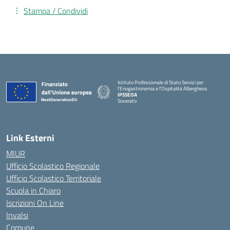
Stampa / Condividi
Istituto Professionale di Stato Servizi per
l'Enogastronomia e l'Ospitalità Alberghiera
IPSSEOA
Soverato
— Visita la pagina iniziale della scuola
Link Esterni
MIUR
Ufficio Scolastico Regionale
Ufficio Scolastico Territoriale
Scuola in Chiaro
Iscrizioni On Line
Invalsi
Comune