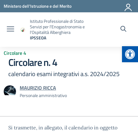
Vai ai contenuti
Vai al menu di navigazione
Vai al footer
Ministero dell'Istruzione e del Merito
Istituto Professionale di Stato
Servizi per l'Enogastronomia e
l'Ospitalità Alberghiera
IPSSEOA
Apr
Circolare 4
Circolare n. 4
calendario esami integrativi a.s. 2024/2025
MAURIZIO RICCA
Personale amministrativo
Si trasmette, in allegato, il calendario in oggetto