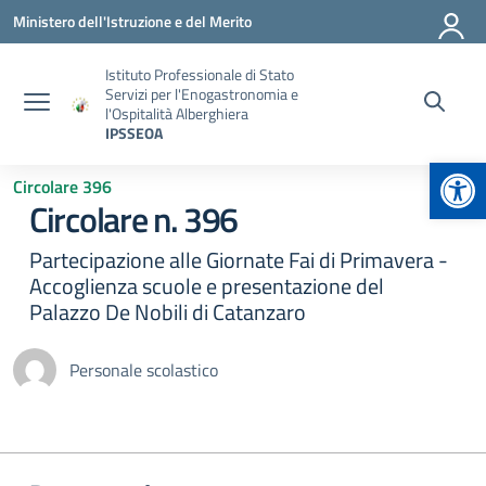
Vai ai contenuti
Vai al menu di navigazione
Vai al footer
Ministero dell'Istruzione e del Merito
Istituto Professionale di Stato
Servizi per l'Enogastronomia e
l'Ospitalità Alberghiera
IPSSEOA
Apr
Circolare 396
Circolare n. 396
Partecipazione alle Giornate Fai di Primavera -
Accoglienza scuole e presentazione del
Palazzo De Nobili di Catanzaro
Personale scolastico