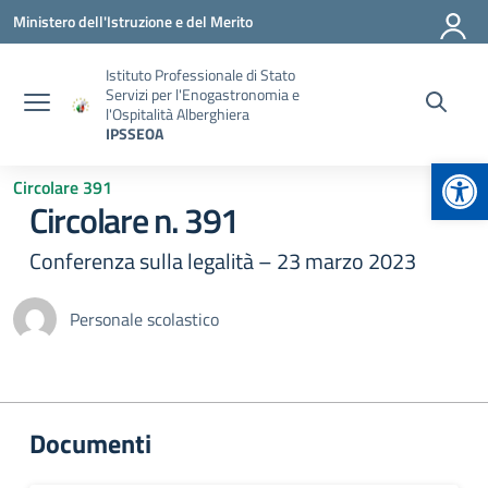
Vai ai contenuti
Vai al menu di navigazione
Vai al footer
Ministero dell'Istruzione e del Merito
Istituto Professionale di Stato
Servizi per l'Enogastronomia e
l'Ospitalità Alberghiera
IPSSEOA
Apr
Circolare 391
Circolare n. 391
Conferenza sulla legalità – 23 marzo 2023
Personale scolastico
Documenti