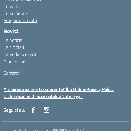
Convitto
Corso Serale
Programmi Svolti
Novità
Le notizie
Le circolari
Calendario eventi
Albo online
Contatti
Amministrazione trasparente
Albo Online
Privacy Policy
Dichiarazione di accessibilità
Note legali
Seguici su:
Indirizzo:
Via G. Leopardi, 4 – 88068 Soverato (CZ)