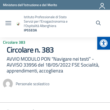
Vai ai contenuti
Vai al menu di navigazione
Vai al footer
Ministero dell'Istruzione e del Merito
Istituto Professionale di Stato
Servizi per l'Enogastronomia e
l'Ospitalità Alberghiera
IPSSEOA
Apr
Circolare 383
Circolare n. 383
AVVIO MODULO PON “Navigare nei testi” -
AVVISO 33956 del 18/05/2022 FSE Socialità,
apprendimenti, accoglienza
Personale scolastico