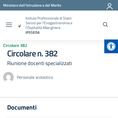
Vai ai contenuti
Vai al menu di navigazione
Vai al footer
Ministero dell'Istruzione e del Merito
Istituto Professionale di Stato
Servizi per l'Enogastronomia e
l'Ospitalità Alberghiera
IPSSEOA
Apr
Circolare 382
Circolare n. 382
Riunione docenti specializzati
Personale scolastico
Documenti