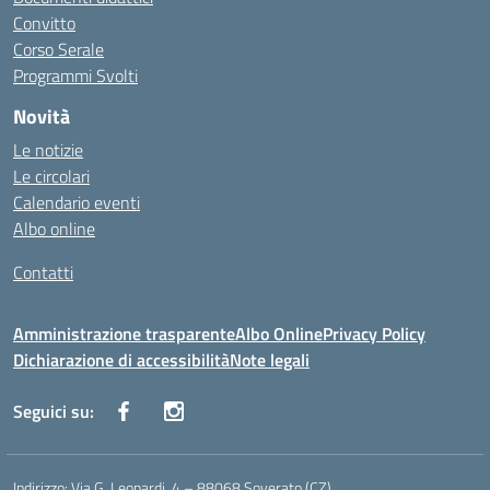
Convitto
Corso Serale
Programmi Svolti
Novità
Le notizie
Le circolari
Calendario eventi
Albo online
Contatti
Amministrazione trasparente
Albo Online
Privacy Policy
Dichiarazione di accessibilità
Note legali
Seguici su:
Indirizzo:
Via G. Leopardi, 4 – 88068 Soverato (CZ)