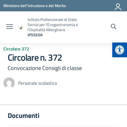
Vai ai contenuti
Vai al menu di navigazione
Vai al footer
Ministero dell'Istruzione e del Merito
Istituto Professionale di Stato
Servizi per l'Enogastronomia e
l'Ospitalità Alberghiera
IPSSEOA
Apr
Circolare 372
Circolare n. 372
Convocazione Consigli di classe
Personale scolastico
Documenti