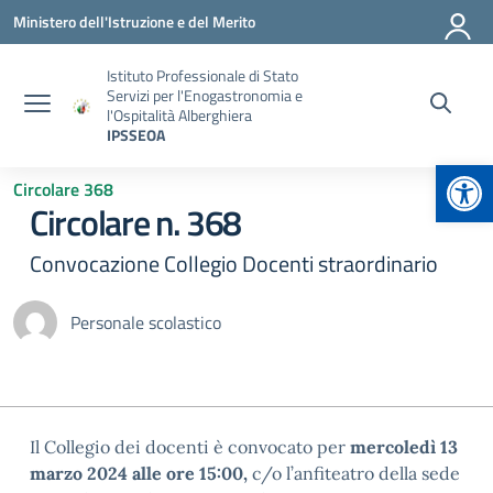
Vai ai contenuti
Vai al menu di navigazione
Vai al footer
Ministero dell'Istruzione e del Merito
Istituto Professionale di Stato
Servizi per l'Enogastronomia e
l'Ospitalità Alberghiera
IPSSEOA
Apr
Circolare 368
Circolare n. 368
Convocazione Collegio Docenti straordinario
Personale scolastico
Il Collegio dei docenti è convocato per
mercoledì 13
marzo 2024 alle ore 15:00,
c/o l’anfiteatro della sede