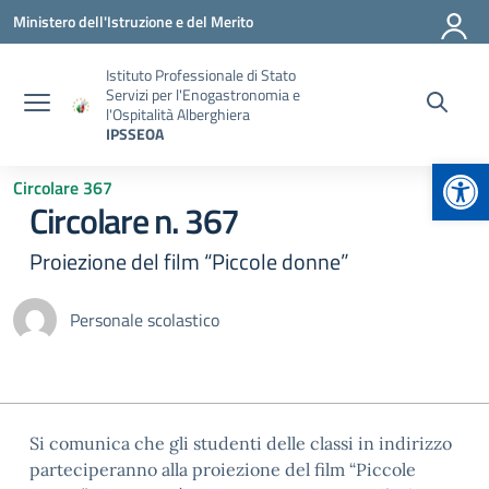
Vai ai contenuti
Vai al menu di navigazione
Vai al footer
Ministero dell'Istruzione e del Merito
Istituto Professionale di Stato
Servizi per l'Enogastronomia e
l'Ospitalità Alberghiera
IPSSEOA
Apr
Circolare 367
Circolare n. 367
Proiezione del film “Piccole donne”
Personale scolastico
Si comunica che gli studenti delle classi in indirizzo
parteciperanno alla proiezione del film “Piccole