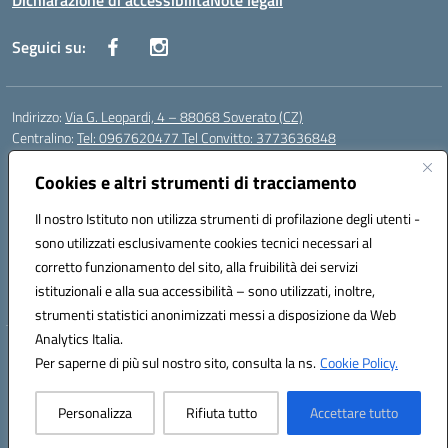
Dichiarazione di accessibilità
Note legali
Seguici su:
Indirizzo:
Via G. Leopardi, 4 – 88068 Soverato (CZ)
Centralino:
Tel: 0967620477 Tel Convitto: 3773636848
Email:
czrh04000q@istruzione.it
Posta elettronica certificata (PEC):
Cookies e altri strumenti di tracciamento
czrh04000q@pec.istruzione.it
Codice fiscale: 84000690796
Il nostro Istituto non utilizza strumenti di profilazione degli utenti -
Codice meccanografico:
CZRH04000Q
sono utilizzati esclusivamente cookies tecnici necessari al
Codice Indice delle Pubbliche Amministrazioni (IPA): istsc_czrh04000q
corretto funzionamento del sito, alla fruibilità dei servizi
Codice unico di fatturazione (CUF): UF9M13
istituzionali e alla sua accessibilità – sono utilizzati, inoltre,
strumenti statistici anonimizzati messi a disposizione da Web
Analytics Italia.
Hosting & Powered by 3D Solution S.r.l.
Per saperne di più sul nostro sito, consulta la ns.
Cookie Policy.
Concept & Design by Designers Italia
Personalizza
Rifiuta tutto
Accettare tutto