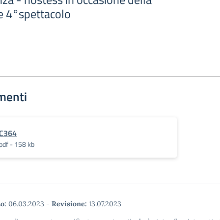
le 4°spettacolo
menti
C364
pdf - 158 kb
o:
06.03.2023
-
Revisione:
13.07.2023