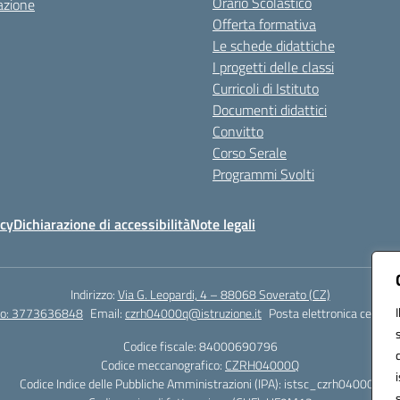
Orario Scolastico
azione
Offerta formativa
Le schede didattiche
I progetti delle classi
Curricoli di Istituto
Documenti didattici
Convitto
Corso Serale
Programmi Svolti
icy
Dichiarazione di accessibilità
Note legali
Indirizzo:
Via G. Leopardi, 4 – 88068 Soverato (CZ)
tto: 3773636848
Email:
czrh04000q@istruzione.it
Posta elettronica certific
Codice fiscale: 84000690796
Codice meccanografico:
CZRH04000Q
Codice Indice delle Pubbliche Amministrazioni (IPA): istsc_czrh04000q