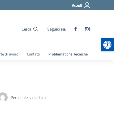
Accedi
Cerca
Seguici su:
Apr
te di lavoro
Contatti
Problematiche Tecniche
Personale scolastico