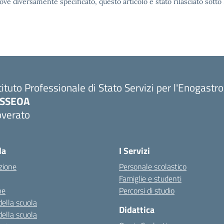
ove diversamente specificato, questo articolo è stato rilasciato sott
tituto Professionale di Stato Servizi per l'Enogastr
PSSEOA
overato
Visita la pagina iniziale della scuola
la
I Servizi
zione
Personale scolastico
Famiglie e studenti
ne
Percorsi di studio
della scuola
Didattica
della scuola