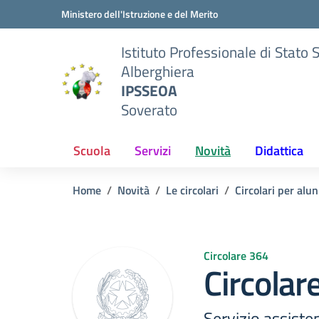
Vai ai contenuti
Vai al menu di navigazione
Vai al footer
Ministero dell'Istruzione e del Merito
Istituto Professionale di Stato 
Alberghiera
IPSSEOA
Soverato
Scuola
Servizi
Novità
Didattica
Home
Novità
Le circolari
Circolari per alun
Circolare 364
Circolar
Servizio assiste