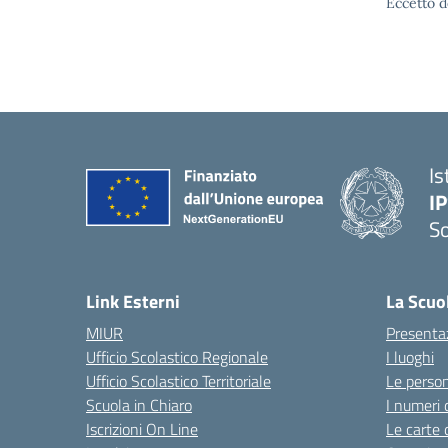
Eccetto d
Is
I
S
— 
Link Esterni
La Scuo
MIUR
Presenta
Ufficio Scolastico Regionale
I luoghi
Ufficio Scolastico Territoriale
Le perso
Scuola in Chiaro
I numeri 
Iscrizioni On Line
Le carte 