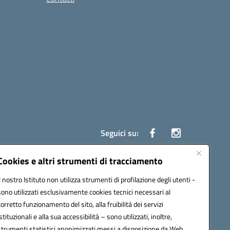
Seguici su:
Cookies e altri strumenti di tracciamento
Il nostro Istituto non utilizza strumenti di profilazione degli utenti -
ata (PEC):
czrh04000q@pec.istruzione.it
sono utilizzati esclusivamente cookies tecnici necessari al
corretto funzionamento del sito, alla fruibilità dei servizi
istituzionali e alla sua accessibilità – sono utilizzati, inoltre,
strumenti statistici anonimizzati messi a disposizione da Web