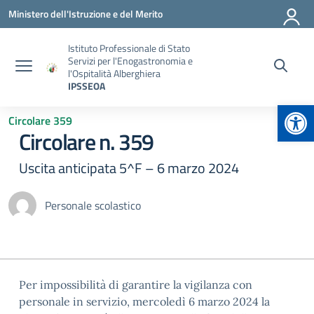
Vai ai contenuti
Vai al menu di navigazione
Vai al footer
Ministero dell'Istruzione e del Merito
Istituto Professionale di Stato
Servizi per l'Enogastronomia e
l'Ospitalità Alberghiera
IPSSEOA
Apr
Circolare 359
Circolare n. 359
Uscita anticipata 5^F – 6 marzo 2024
Personale scolastico
Per impossibilità di garantire la vigilanza con
personale in servizio, mercoledì 6 marzo 2024 la