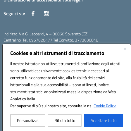
Seguici su:
Indirizzo:
Via G. Leopardi, 4 – 88068 Soverato (CZ)
Centralino:
Tel: 0967620477 Tel Convitto: 3773636848
Email:
czrh04000q@istruzione.it
Posta elettronica certificata (PEC):
Cookies e altri strumenti di tracciamento
czrh04000q@pec.istruzione.it
Codice fiscale: 84000690796
Il nostro Istituto non utilizza strumenti di profilazione degli utenti -
Codice meccanografico:
CZRH04000Q
sono utilizzati esclusivamente cookies tecnici necessari al
Codice Indice delle Pubbliche Amministrazioni (IPA): istsc_czrh04000q
corretto funzionamento del sito, alla fruibilità dei servizi
Codice unico di fatturazione (CUF): UF9M13
istituzionali e alla sua accessibilità – sono utilizzati, inoltre,
strumenti statistici anonimizzati messi a disposizione da Web
Analytics Italia.
Hosting & Powered by 3D Solution S.r.l.
Per saperne di più sul nostro sito, consulta la ns.
Cookie Policy.
Concept & Design by Designers Italia
Personalizza
Rifiuta tutto
Accettare tutto