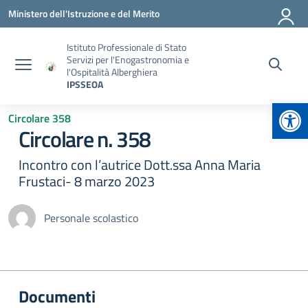
Vai ai contenuti
Vai al menu di navigazione
Vai al footer
Ministero dell'Istruzione e del Merito
Istituto Professionale di Stato
Servizi per l'Enogastronomia e
l'Ospitalità Alberghiera
IPSSEOA
Apr
Circolare 358
Circolare n. 358
Incontro con l’autrice Dott.ssa Anna Maria
Frustaci- 8 marzo 2023
Personale scolastico
Documenti