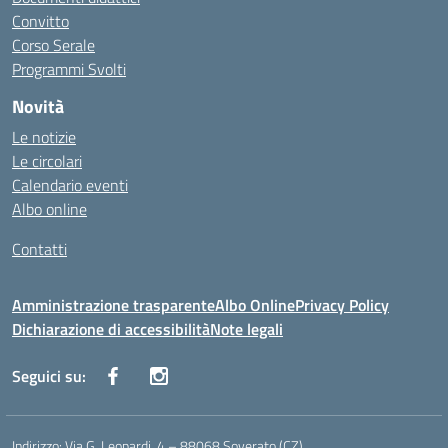
Convitto
Corso Serale
Programmi Svolti
Novità
Le notizie
Le circolari
Calendario eventi
Albo online
Contatti
Amministrazione trasparente
Albo Online
Privacy Policy
Dichiarazione di accessibilità
Note legali
Seguici su:
Indirizzo:
Via G. Leopardi, 4 – 88068 Soverato (CZ)