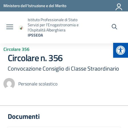
Vai ai contenuti
Vai al menu di navigazione
Vai al footer
Ministero dell'Istruzione e del Merito
Istituto Professionale di Stato
Servizi per l'Enogastronomia e
l'Ospitalità Alberghiera
IPSSEOA
Apr
Circolare 356
Circolare n. 356
Convocazione Consiglio di Classe Straordinario
Personale scolastico
Documenti