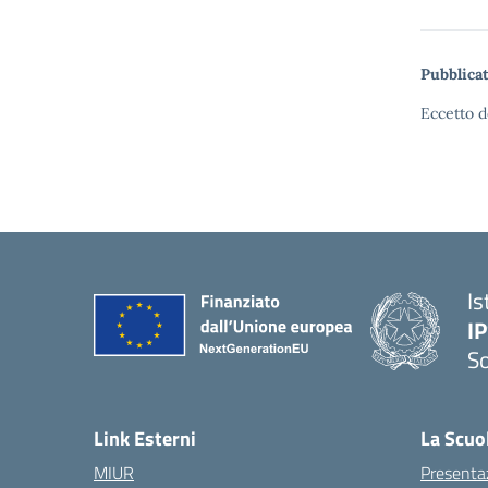
Pubblicat
Eccetto d
Is
I
S
— 
Link Esterni
La Scuo
MIUR
Presenta