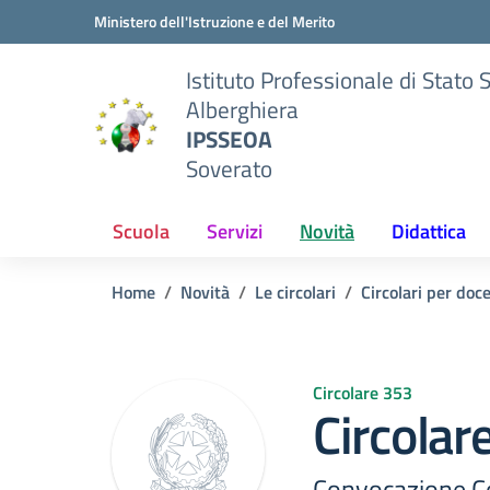
Vai ai contenuti
Vai al menu di navigazione
Vai al footer
Ministero dell'Istruzione e del Merito
Istituto Professionale di Stato 
Alberghiera
IPSSEOA
Soverato
Scuola
Servizi
Novità
Didattica
Home
Novità
Le circolari
Circolari per doc
Circolare 353
Circolar
Convocazione Co