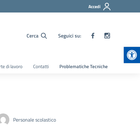
Accedi
Cerca
Seguici su:
Apr
te di lavoro
Contatti
Problematiche Tecniche
Personale scolastico