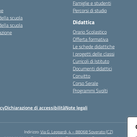
Famiglie e studenti
ne
Percorsi di studio
della scuola
Didattica
della scuola
Orario Scolastico
azione
Offerta formativa
Le schede didattiche
I progetti delle classi
Curricoli di Istituto
Documenti didattici
Convitto
Corso Serale
Programmi Svolti
icy
Dichiarazione di accessibilità
Note legali
Indirizzo:
Via G. Leopardi, 4 – 88068 Soverato (CZ)