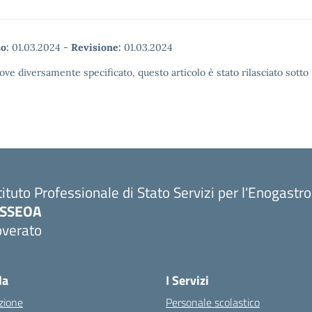
o:
01.03.2024
-
Revisione:
01.03.2024
ove diversamente specificato, questo articolo è stato rilasciato sott
tituto Professionale di Stato Servizi per l'Enogastr
PSSEOA
overato
Visita la pagina iniziale della scuola
la
I Servizi
zione
Personale scolastico