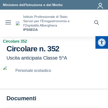
Vai ai contenuti
Vai al menu di navigazione
Vai al footer
Ministero dell'Istruzione e del Merito
Istituto Professionale di Stato
Servizi per l'Enogastronomia e
l'Ospitalità Alberghiera
IPSSEOA
Apr
Circolare 352
Circolare n. 352
Uscita anticipata Classe 5^A
Personale scolastico
Documenti