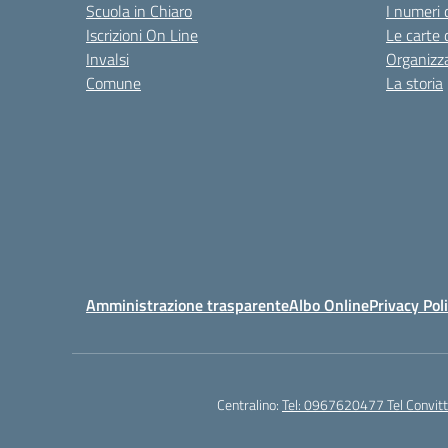
Scuola in Chiaro
I numeri 
Iscrizioni On Line
Le carte 
Invalsi
Organizz
Comune
La storia
Amministrazione trasparente
Albo Online
Privacy Pol
Centralino:
Tel: 0967620477 Tel Convi