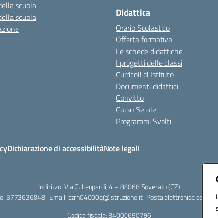
della scuola
Didattica
della scuola
Orario Scolastico
azione
Offerta formativa
Le schede didattiche
I progetti delle classi
Curricoli di Istituto
Documenti didattici
Convitto
Corso Serale
Programmi Svolti
icy
Dichiarazione di accessibilità
Note legali
Indirizzo:
Via G. Leopardi, 4 – 88068 Soverato (CZ)
tto: 3773636848
Email:
czrh04000q@istruzione.it
Posta elettronica certific
Codice fiscale: 84000690796