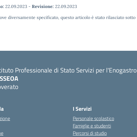
o:
22.09.2023
-
Revisione:
22.09.2023
ove diversamente specificato, questo articolo è stato rilasciato sott
tituto Professionale di Stato Servizi per l'Enogastr
PSSEOA
overato
Visita la pagina iniziale della scuola
la
I Servizi
zione
Personale scolastico
Famiglie e studenti
ne
Percorsi di studio