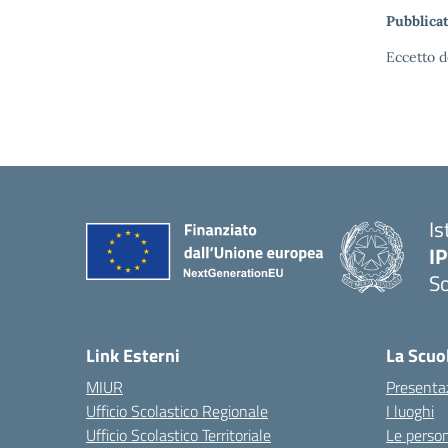
Pubblicat
Eccetto d
Is
I
S
— 
Link Esterni
La Scuo
MIUR
Presenta
Ufficio Scolastico Regionale
I luoghi
Ufficio Scolastico Territoriale
Le perso