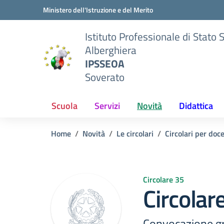
Vai ai contenuti
Vai al menu di navigazione
Vai al footer
Ministero dell'Istruzione e del Merito
Istituto Professionale di Stato 
Alberghiera
IPSSEOA
Soverato
Scuola
Servizi
Novità
Didattica
Home
Novità
Le circolari
Circolari per doc
Circolare 35
Circolar
Convocazione gr