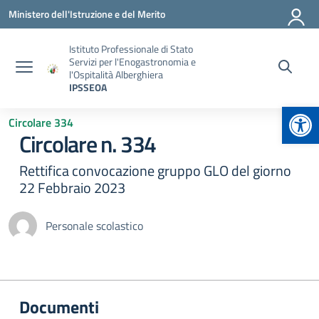
Vai ai contenuti
Vai al menu di navigazione
Vai al footer
Ministero dell'Istruzione e del Merito
Istituto Professionale di Stato
Servizi per l'Enogastronomia e
l'Ospitalità Alberghiera
IPSSEOA
Apr
Circolare 334
Circolare n. 334
Rettifica convocazione gruppo GLO del giorno
22 Febbraio 2023
Personale scolastico
Documenti