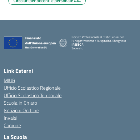
Circolari per docenti e personale ATA
Istituto Professionale di Stato Servizi per
l'Enogastronomia e l'Ospitalità Alberghiera
IPSSEOA
Soverato
— Visita la pagina iniziale della scuola
Link Esterni
MIUR
Ufficio Scolastico Regionale
Ufficio Scolastico Territoriale
Scuola in Chiaro
Iscrizioni On Line
Invalsi
Comune
La Scuola