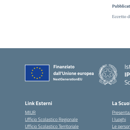
Pubblicat
Eccetto d
Is
I
S
— 
Link Esterni
La Scuo
MIUR
Presenta
Ufficio Scolastico Regionale
I luoghi
Ufficio Scolastico Territoriale
Le perso