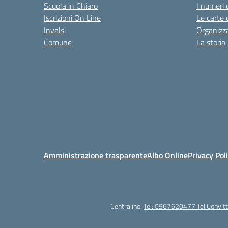
Scuola in Chiaro
I numeri 
Iscrizioni On Line
Le carte 
Invalsi
Organizz
Comune
La storia
Amministrazione trasparente
Albo Online
Privacy Pol
Centralino:
Tel: 0967620477 Tel Convi