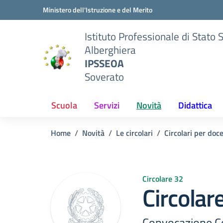
Vai ai contenuti
Vai al menu di navigazione
Vai al footer
Ministero dell'Istruzione e del Merito
Istituto Professionale di Stato 
Alberghiera
IPSSEOA
Soverato
Scuola
Servizi
Novità
Didattica
Home
Novità
Le circolari
Circolari per doc
Circolare 32
Circolar
Convocazione 