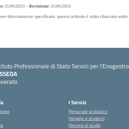
o:
21.09.2023
-
Revisione:
21.09.2023
ove diversamente specificato, questo articolo è stato rilasciato sott
tituto Professionale di Stato Servizi per l'Enogastr
PSSEOA
overato
Visita la pagina iniziale della scuola
la
I Servizi
zione
Personale scolastico
Famiglie e studenti
ne
Percorsi di studio