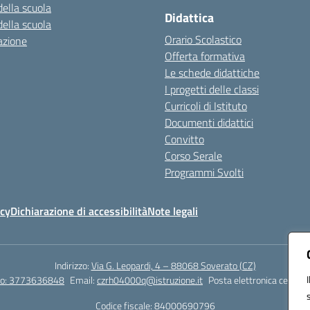
della scuola
Didattica
della scuola
Orario Scolastico
azione
Offerta formativa
Le schede didattiche
I progetti delle classi
Curricoli di Istituto
Documenti didattici
Convitto
Corso Serale
Programmi Svolti
icy
Dichiarazione di accessibilità
Note legali
Indirizzo:
Via G. Leopardi, 4 – 88068 Soverato (CZ)
tto: 3773636848
Email:
czrh04000q@istruzione.it
Posta elettronica certific
Codice fiscale: 84000690796