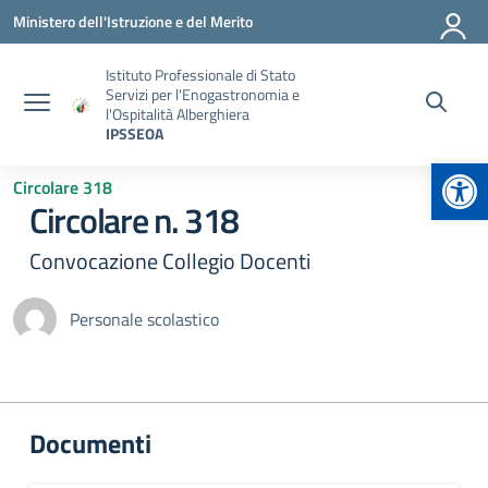
Vai ai contenuti
Vai al menu di navigazione
Vai al footer
Ministero dell'Istruzione e del Merito
Istituto Professionale di Stato
Servizi per l'Enogastronomia e
l'Ospitalità Alberghiera
IPSSEOA
Apr
Circolare 318
Circolare n. 318
Convocazione Collegio Docenti
Personale scolastico
Documenti