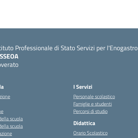
tituto Professionale di Stato Servizi per l'Enogastr
PSSEOA
overato
Visita la pagina iniziale della scuola
la
I Servizi
zione
Personale scolastico
Famiglie e studenti
ne
Percorsi di studio
della scuola
Didattica
della scuola
Orario Scolastico
azione