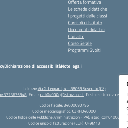
Offerta formativa
Le schede didattiche
I progetti delle classi
Curricoli di Istituto
Documenti didattici
Convitto
Corso Serale
Programmi Svolti
icy
Dichiarazione di accessibilità
Note legali
Indirizzo:
Via G. Leopardi, 4 – 88068 Soverato (CZ)
tto: 3773636848
Email:
czrh04000q@istruzione.it
Posta elettronica certific
Codice fiscale: 84000690796
Codice meccanografico:
CZRH04000Q
Codice Indice delle Pubbliche Amministrazioni (IPA): istsc_czrh04000q
Codice unico di fatturazione (CUF): UF9M13