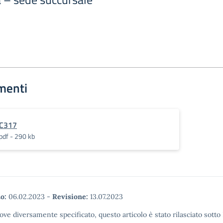
menti
C317
pdf - 290 kb
o:
06.02.2023
-
Revisione:
13.07.2023
ove diversamente specificato, questo articolo è stato rilasciato sott