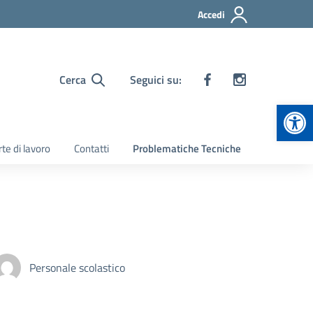
Accedi
Cerca
Seguici su:
Apr
te di lavoro
Contatti
Problematiche Tecniche
Personale scolastico