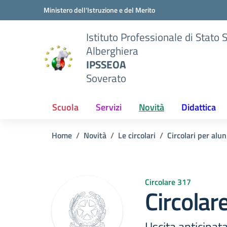
Vai ai contenuti
Vai al menu di navigazione
Vai al footer
Ministero dell'Istruzione e del Merito
Istituto Professionale di Stato 
Alberghiera
IPSSEOA
Soverato
Scuola
Servizi
Novità
Didattica
Home
Novità
Le circolari
Circolari per alun
Circolare 317
Circolar
Uscita anticipat