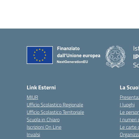
Is
I
S
— 
Link Esterni
La Scuo
MIUR
Presenta
Ufficio Scolastico Regionale
I luoghi
Ufficio Scolastico Territoriale
Le perso
Scuola in Chiaro
I numeri 
Iscrizioni On Line
Le carte 
Invalsi
Organizz