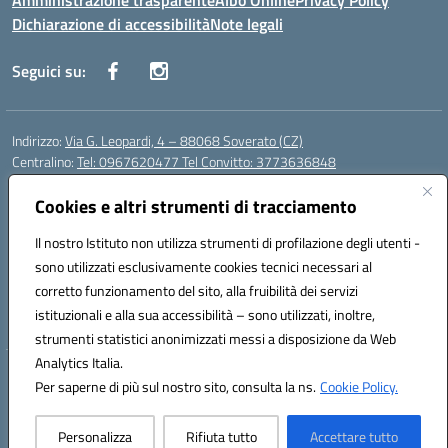
Amministrazione trasparente
Albo Online
Privacy Policy
Dichiarazione di accessibilità
Note legali
Seguici su:
Indirizzo:
Via G. Leopardi, 4 – 88068 Soverato (CZ)
Centralino:
Tel: 0967620477 Tel Convitto: 3773636848
Email:
czrh04000q@istruzione.it
Posta elettronica certificata (PEC):
Cookies e altri strumenti di tracciamento
czrh04000q@pec.istruzione.it
Codice fiscale: 84000690796
Il nostro Istituto non utilizza strumenti di profilazione degli utenti -
Codice meccanografico:
CZRH04000Q
sono utilizzati esclusivamente cookies tecnici necessari al
Codice Indice delle Pubbliche Amministrazioni (IPA): istsc_czrh04000q
corretto funzionamento del sito, alla fruibilità dei servizi
Codice unico di fatturazione (CUF): UF9M13
istituzionali e alla sua accessibilità – sono utilizzati, inoltre,
strumenti statistici anonimizzati messi a disposizione da Web
Analytics Italia.
Hosting & Powered by 3D Solution S.r.l.
Per saperne di più sul nostro sito, consulta la ns.
Cookie Policy.
Concept & Design by Designers Italia
Personalizza
Rifiuta tutto
Accettare tutto