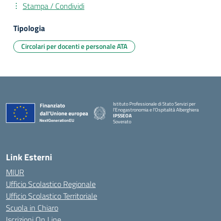
Stampa / Condividi
Tipologia
Circolari per docenti e personale ATA
Istituto Professionale di Stato Servizi per
l'Enogastronomia e l'Ospitalità Alberghiera
IPSSEOA
Soverato
— Visita la pagina iniziale della scuola
Link Esterni
MIUR
Ufficio Scolastico Regionale
Ufficio Scolastico Territoriale
Scuola in Chiaro
Iscrizioni On Line