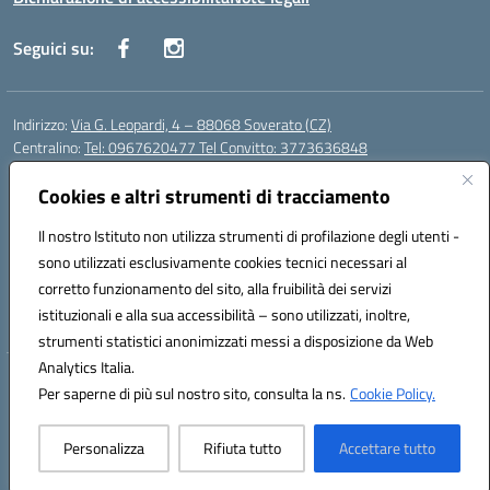
Seguici su:
Indirizzo:
Via G. Leopardi, 4 – 88068 Soverato (CZ)
Centralino:
Tel: 0967620477 Tel Convitto: 3773636848
Email:
czrh04000q@istruzione.it
Posta elettronica certificata (PEC):
Cookies e altri strumenti di tracciamento
czrh04000q@pec.istruzione.it
Codice fiscale: 84000690796
Il nostro Istituto non utilizza strumenti di profilazione degli utenti -
Codice meccanografico:
CZRH04000Q
sono utilizzati esclusivamente cookies tecnici necessari al
Codice Indice delle Pubbliche Amministrazioni (IPA): istsc_czrh04000q
corretto funzionamento del sito, alla fruibilità dei servizi
Codice unico di fatturazione (CUF): UF9M13
istituzionali e alla sua accessibilità – sono utilizzati, inoltre,
strumenti statistici anonimizzati messi a disposizione da Web
Analytics Italia.
Hosting & Powered by 3D Solution S.r.l.
Per saperne di più sul nostro sito, consulta la ns.
Cookie Policy.
Concept & Design by Designers Italia
Personalizza
Rifiuta tutto
Accettare tutto