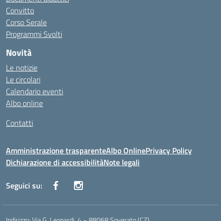
Convitto
Corso Serale
Programmi Svolti
Novità
Le notizie
Le circolari
Calendario eventi
Albo online
Contatti
Amministrazione trasparente
Albo Online
Privacy Policy
Dichiarazione di accessibilità
Note legali
Seguici su:
Indirizzo:
Via G. Leopardi, 4 – 88068 Soverato (CZ)