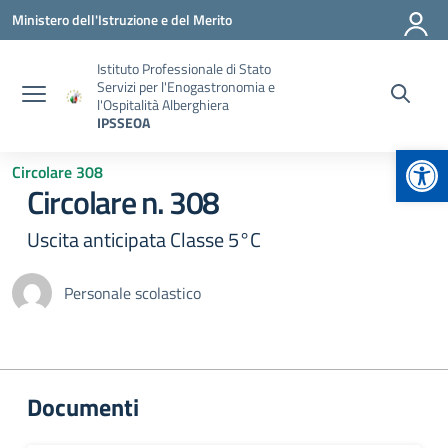
Vai ai contenuti
Vai al menu di navigazione
Vai al footer
Ministero dell'Istruzione e del Merito
Istituto Professionale di Stato
Servizi per l'Enogastronomia e
l'Ospitalità Alberghiera
IPSSEOA
Apr
Circolare 308
Circolare n. 308
Uscita anticipata Classe 5°C
Personale scolastico
Documenti