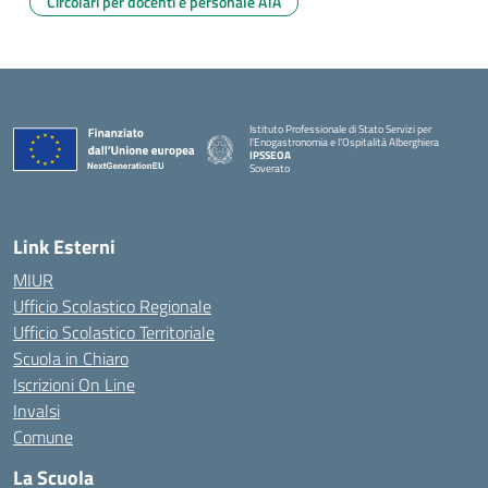
Circolari per docenti e personale ATA
Istituto Professionale di Stato Servizi per
l'Enogastronomia e l'Ospitalità Alberghiera
IPSSEOA
Soverato
— Visita la pagina iniziale della scuola
Link Esterni
MIUR
Ufficio Scolastico Regionale
Ufficio Scolastico Territoriale
Scuola in Chiaro
Iscrizioni On Line
Invalsi
Comune
La Scuola