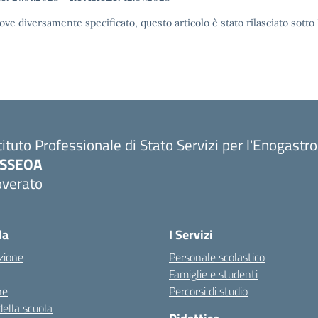
ove diversamente specificato, questo articolo è stato rilasciato sott
tituto Professionale di Stato Servizi per l'Enogastr
PSSEOA
overato
Visita la pagina iniziale della scuola
la
I Servizi
zione
Personale scolastico
Famiglie e studenti
ne
Percorsi di studio
della scuola