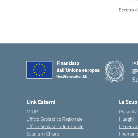
Eccetto d
Is
I
S
— 
Link Esterni
La Scuo
MIUR
Presenta
Ufficio Scolastico Regionale
I luoghi
Ufficio Scolastico Territoriale
Le perso
Scuola in Chiaro
I numeri 