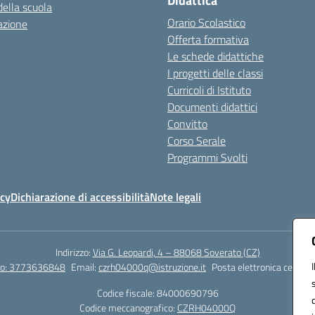
Didattica
della scuola
Orario Scolastico
azione
Offerta formativa
Le schede didattiche
I progetti delle classi
Curricoli di Istituto
Documenti didattici
Convitto
Corso Serale
Programmi Svolti
icy
Dichiarazione di accessibilità
Note legali
Indirizzo:
Via G. Leopardi, 4 – 88068 Soverato (CZ)
tto: 3773636848
Email:
czrh04000q@istruzione.it
Posta elettronica certific
Codice fiscale: 84000690796
Codice meccanografico:
CZRH04000Q