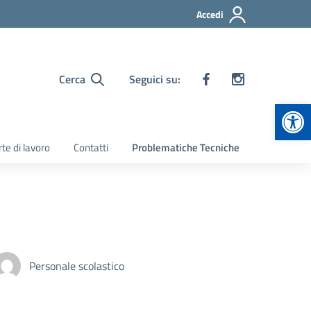
Accedi
Cerca
Seguici su:
Apr
te di lavoro
Contatti
Problematiche Tecniche
Personale scolastico