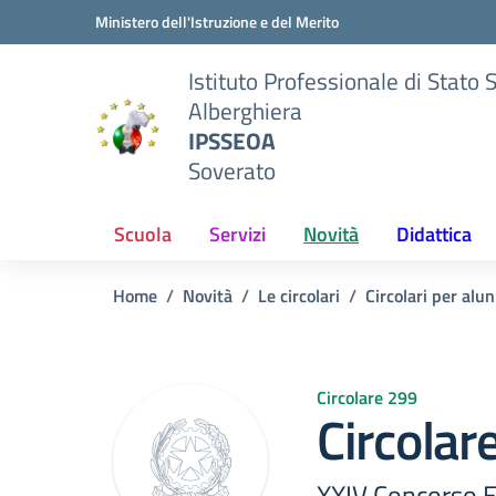
Vai ai contenuti
Vai al menu di navigazione
Vai al footer
Ministero dell'Istruzione e del Merito
Istituto Professionale di Stato 
Alberghiera
IPSSEOA
Soverato
Scuola
Servizi
Novità
Didattica
Home
Novità
Le circolari
Circolari per alun
Circolare 299
Circolar
XXIV Concorso 