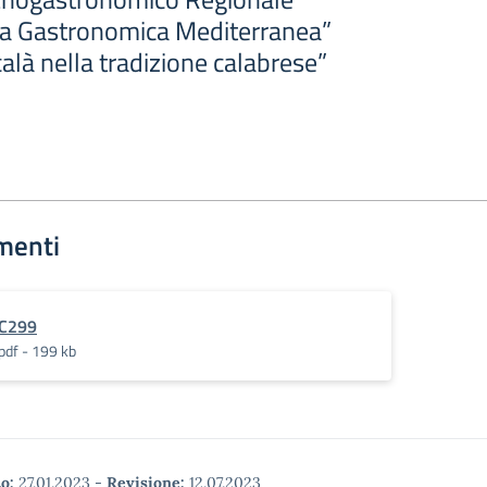
ura Gastronomica Mediterranea”
calà nella tradizione calabrese”
menti
C299
pdf - 199 kb
o:
27.01.2023
-
Revisione:
12.07.2023