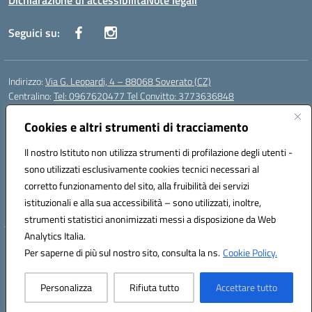
Dichiarazione di accessibilità
Note legali
Seguici su:
Indirizzo:
Via G. Leopardi, 4 – 88068 Soverato (CZ)
Centralino:
Tel: 0967620477 Tel Convitto: 3773636848
Email:
czrh04000q@istruzione.it
Posta elettronica certificata (PEC):
Cookies e altri strumenti di tracciamento
czrh04000q@pec.istruzione.it
Codice fiscale: 84000690796
Il nostro Istituto non utilizza strumenti di profilazione degli utenti -
Codice meccanografico:
CZRH04000Q
sono utilizzati esclusivamente cookies tecnici necessari al
Codice Indice delle Pubbliche Amministrazioni (IPA): istsc_czrh04000q
corretto funzionamento del sito, alla fruibilità dei servizi
Codice unico di fatturazione (CUF): UF9M13
istituzionali e alla sua accessibilità – sono utilizzati, inoltre,
strumenti statistici anonimizzati messi a disposizione da Web
Analytics Italia.
Hosting & Powered by 3D Solution S.r.l.
Per saperne di più sul nostro sito, consulta la ns.
Cookie Policy.
Concept & Design by Designers Italia
Personalizza
Rifiuta tutto
Accettare tutto