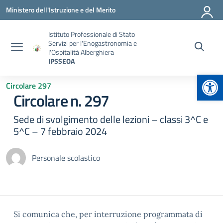
Vai ai contenuti
Vai al menu di navigazione
Vai al footer
Ministero dell'Istruzione e del Merito
Istituto Professionale di Stato
Servizi per l'Enogastronomia e
l'Ospitalità Alberghiera
IPSSEOA
Apr
Circolare 297
Circolare n. 297
Sede di svolgimento delle lezioni – classi 3^C e
5^C – 7 febbraio 2024
Personale scolastico
Si comunica che, per interruzione programmata di