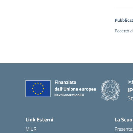
Pubblicat
Eccetto d
Is
I
S
— 
Link Esterni
La Scuo
MIUR
Presenta