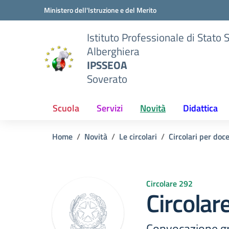
Vai ai contenuti
Vai al menu di navigazione
Vai al footer
Ministero dell'Istruzione e del Merito
Istituto Professionale di Stato 
Alberghiera
IPSSEOA
Soverato
Scuola
Servizi
Novità
Didattica
Home
Novità
Le circolari
Circolari per doc
Circolare 292
Circolar
Convocazione gr