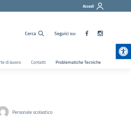
Accedi
Cerca
Seguici su:
Apr
te di lavoro
Contatti
Problematiche Tecniche
Personale scolastico