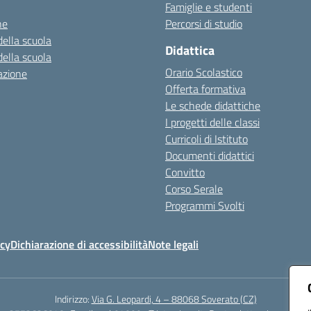
Famiglie e studenti
ne
Percorsi di studio
della scuola
Didattica
della scuola
Orario Scolastico
azione
Offerta formativa
Le schede didattiche
I progetti delle classi
Curricoli di Istituto
Documenti didattici
Convitto
Corso Serale
Programmi Svolti
icy
Dichiarazione di accessibilità
Note legali
Indirizzo:
Via G. Leopardi, 4 – 88068 Soverato (CZ)