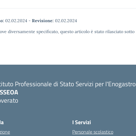
o:
02.02.2024
-
Revisione:
02.02.2024
ove diversamente specificato, questo articolo è stato rilasciato sott
tituto Professionale di Stato Servizi per l'Enogastr
PSSEOA
overato
Visita la pagina iniziale della scuola
la
I Servizi
zione
Personale scolastico