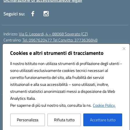
Dichiarazione di accessibilità
Note legali
Seguici su:
Indirizzo:
Via G. Leopardi, 4 – 88068 Soverato (CZ)
Centralino:
Tel: 0967620477 Tel Convitto: 3773636848
Email:
czrh04000q@istruzione.it
Posta elettronica certificata (PEC):
Cookies e altri strumenti di tracciamento
czrh04000q@pec.istruzione.it
Codice fiscale: 84000690796
Il nostro Istituto non utilizza strumenti di profilazione degli utenti -
Codice meccanografico:
CZRH04000Q
sono utilizzati esclusivamente cookies tecnici necessari al
Codice Indice delle Pubbliche Amministrazioni (IPA): istsc_czrh04000q
corretto funzionamento del sito, alla fruibilità dei servizi
Codice unico di fatturazione (CUF): UF9M13
istituzionali e alla sua accessibilità – sono utilizzati, inoltre,
strumenti statistici anonimizzati messi a disposizione da Web
Analytics Italia.
Hosting & Powered by 3D Solution S.r.l.
Per saperne di più sul nostro sito, consulta la ns.
Cookie Policy.
Concept & Design by Designers Italia
Personalizza
Rifiuta tutto
Accettare tutto