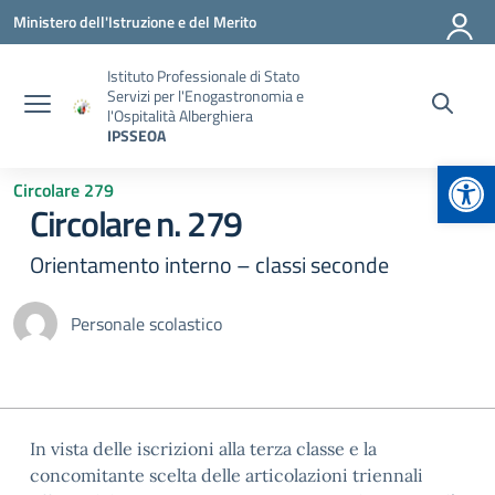
Vai ai contenuti
Vai al menu di navigazione
Vai al footer
Ministero dell'Istruzione e del Merito
Istituto Professionale di Stato
Servizi per l'Enogastronomia e
l'Ospitalità Alberghiera
IPSSEOA
Apr
Circolare 279
Circolare n. 279
Orientamento interno – classi seconde
Personale scolastico
In vista delle iscrizioni alla terza classe e la
concomitante scelta delle articolazioni triennali