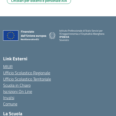
Circolari per docenti e personale ATA
Istituto Professionale di Stato Servizi per
l'Enogastronomia e l'Ospitalità Alberghiera
IPSSEOA
Soverato
— Visita la pagina iniziale della scuola
Link Esterni
MIUR
Ufficio Scolastico Regionale
Ufficio Scolastico Territoriale
Scuola in Chiaro
Iscrizioni On Line
Invalsi
Comune
La Scuola