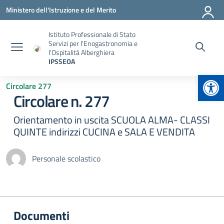
Vai ai contenuti
Vai al menu di navigazione
Vai al footer
Ministero dell'Istruzione e del Merito
Istituto Professionale di Stato
Servizi per l'Enogastronomia e
l'Ospitalità Alberghiera
IPSSEOA
Apr
Circolare 277
Circolare n. 277
Orientamento in uscita SCUOLA ALMA- CLASSI
QUINTE indirizzi CUCINA e SALA E VENDITA
Personale scolastico
Documenti