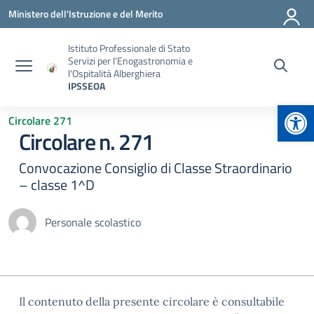
Vai ai contenuti
Vai al menu di navigazione
Vai al footer
Ministero dell'Istruzione e del Merito
Istituto Professionale di Stato
Servizi per l'Enogastronomia e
l'Ospitalità Alberghiera
IPSSEOA
Apr
Circolare 271
Circolare n. 271
Convocazione Consiglio di Classe Straordinario
– classe 1^D
Personale scolastico
Il contenuto della presente circolare è consultabile