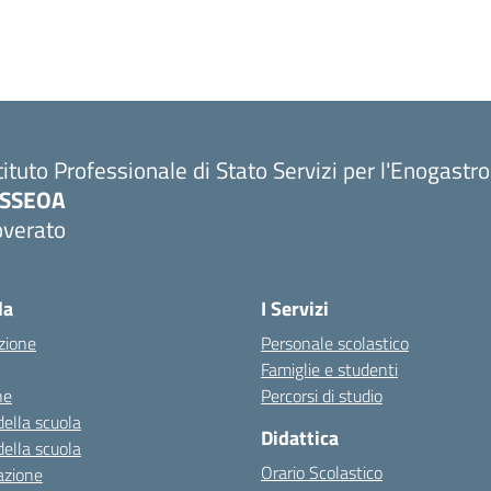
tituto Professionale di Stato Servizi per l'Enogastr
PSSEOA
overato
Visita la pagina iniziale della scuola
la
I Servizi
zione
Personale scolastico
Famiglie e studenti
ne
Percorsi di studio
della scuola
Didattica
della scuola
Orario Scolastico
azione