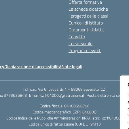
Offerta formativa
Le schede didattiche
I progetti delle classi
Curricoli di Istituto
Documenti didattici
Convitto
Corso Serale
Programmi Svolti
icy
Dichiarazione di accessibilità
Note legali
Indirizzo:
Via G. Leopardi, 4 – 88068 Soverato (CZ)
tto: 3773636848
Email:
czrh04000q@istruzione.it
Posta elettronica certific
Codice fiscale: 84000690796
Codice meccanografico:
CZRH04000Q
Codice Indice delle Pubbliche Amministrazioni (IPA): istsc_czrh04000q
Codice unico di fatturazione (CUF): UF9M13