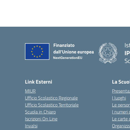
Is
I
S
— 
Link Esterni
La Scuo
MIUR
Presenta
Ufficio Scolastico Regionale
I luoghi
Ufficio Scolastico Territoriale
Le perso
Scuola in Chiaro
I numeri 
Iscrizioni On Line
Le carte 
Invalsi
Organizz