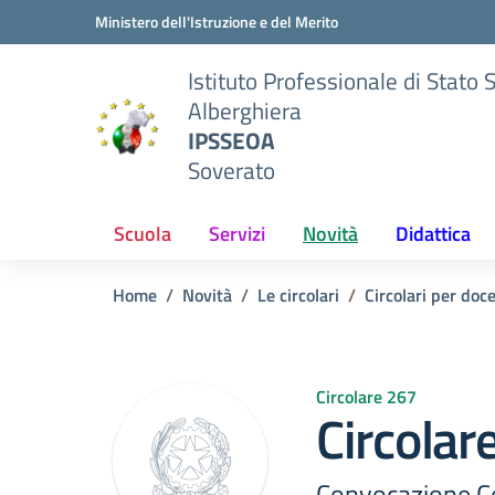
Vai ai contenuti
Vai al menu di navigazione
Vai al footer
Ministero dell'Istruzione e del Merito
Istituto Professionale di Stato 
Alberghiera
IPSSEOA
Soverato
Scuola
Servizi
Novità
Didattica
Home
Novità
Le circolari
Circolari per doc
Circolare 267
Circolar
Convocazione 