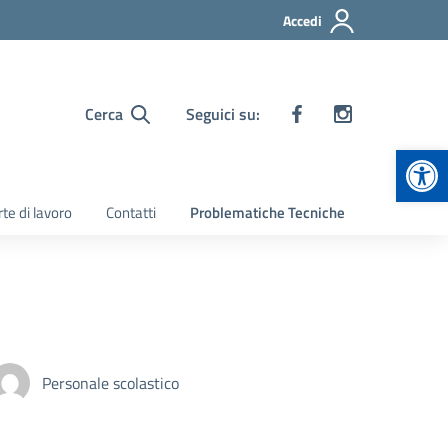
Accedi
Cerca
Seguici su:
Apr
te di lavoro
Contatti
Problematiche Tecniche
Personale scolastico