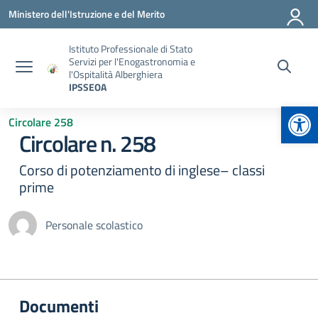
Vai ai contenuti
Vai al menu di navigazione
Vai al footer
Ministero dell'Istruzione e del Merito
Istituto Professionale di Stato
Servizi per l'Enogastronomia e
l'Ospitalità Alberghiera
IPSSEOA
Apr
Circolare 258
Circolare n. 258
Corso di potenziamento di inglese– classi
prime
Personale scolastico
Documenti