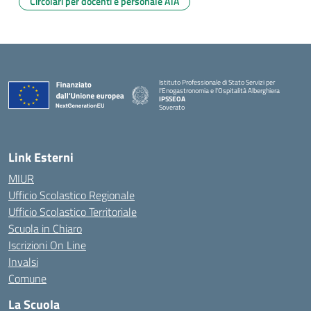
Circolari per docenti e personale ATA
Istituto Professionale di Stato Servizi per
l'Enogastronomia e l'Ospitalità Alberghiera
IPSSEOA
Soverato
— Visita la pagina iniziale della scuola
Link Esterni
MIUR
Ufficio Scolastico Regionale
Ufficio Scolastico Territoriale
Scuola in Chiaro
Iscrizioni On Line
Invalsi
Comune
La Scuola