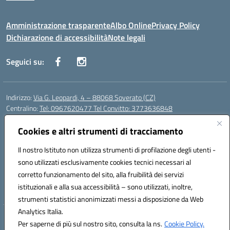
Amministrazione trasparente
Albo Online
Privacy Policy
Dichiarazione di accessibilità
Note legali
Seguici su:
Indirizzo:
Via G. Leopardi, 4 – 88068 Soverato (CZ)
Centralino:
Tel: 0967620477 Tel Convitto: 3773636848
Email:
czrh04000q@istruzione.it
Posta elettronica certificata (PEC):
Cookies e altri strumenti di tracciamento
czrh04000q@pec.istruzione.it
Codice fiscale: 84000690796
Il nostro Istituto non utilizza strumenti di profilazione degli utenti -
Codice meccanografico:
CZRH04000Q
sono utilizzati esclusivamente cookies tecnici necessari al
Codice Indice delle Pubbliche Amministrazioni (IPA): istsc_czrh04000q
corretto funzionamento del sito, alla fruibilità dei servizi
Codice unico di fatturazione (CUF): UF9M13
istituzionali e alla sua accessibilità – sono utilizzati, inoltre,
strumenti statistici anonimizzati messi a disposizione da Web
Analytics Italia.
Hosting & Powered by 3D Solution S.r.l.
Per saperne di più sul nostro sito, consulta la ns.
Cookie Policy.