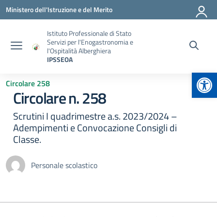
Vai ai contenuti
Vai al menu di navigazione
Vai al footer
Ministero dell'Istruzione e del Merito
Istituto Professionale di Stato
Servizi per l'Enogastronomia e
l'Ospitalità Alberghiera
IPSSEOA
Apr
Circolare 258
Circolare n. 258
Scrutini I quadrimestre a.s. 2023/2024 –
Adempimenti e Convocazione Consigli di
Classe.
Personale scolastico