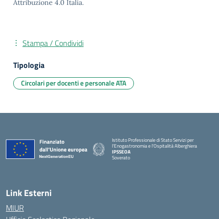
Attribuzione 4.0 Italia.
Stampa / Condividi
Tipologia
Circolari per docenti e personale ATA
Istituto Professionale di Stato Servizi per
l'Enogastronomia e l'Ospitalità Alberghiera
IPSSEOA
Soverato
— Visita la pagina iniziale della scuola
Link Esterni
MIUR