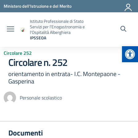
Vai ai contenuti
Vai al menu di navigazione
Vai al footer
Ministero dell'Istruzione e del Merito
Istituto Professionale di Stato
Servizi per l'Enogastronomia e
l'Ospitalità Alberghiera
IPSSEOA
Apr
Circolare 252
Circolare n. 252
orientamento in entrata- I.C. Montepaone -
Gasperina
Personale scolastico
Documenti