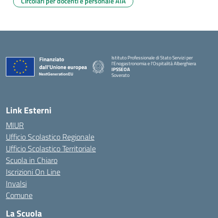
Circolari per docenti e personale ATA
Istituto Professionale di Stato Servizi per
l'Enogastronomia e l'Ospitalità Alberghiera
IPSSEOA
Soverato
— Visita la pagina iniziale della scuola
Link Esterni
MIUR
Ufficio Scolastico Regionale
Ufficio Scolastico Territoriale
Scuola in Chiaro
Iscrizioni On Line
Invalsi
Comune
La Scuola