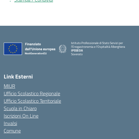
Istituto Professionale di Stato Servizi per
l'Enogastronomia e l'Ospitalità Alberghiera
IPSSEOA
Soverato
— Visita la pagina iniziale della scuola
Link Esterni
MIUR
Ufficio Scolastico Regionale
Ufficio Scolastico Territoriale
Scuola in Chiaro
Iscrizioni On Line
Invalsi
Comune