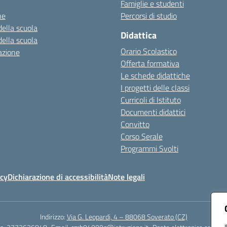
Famiglie e studenti
ne
Percorsi di studio
della scuola
Didattica
della scuola
Orario Scolastico
azione
Offerta formativa
Le schede didattiche
I progetti delle classi
Curricoli di Istituto
Documenti didattici
Convitto
Corso Serale
Programmi Svolti
icy
Dichiarazione di accessibilità
Note legali
Indirizzo:
Via G. Leopardi, 4 – 88068 Soverato (CZ)