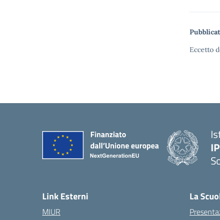
Pubblicat
Eccetto d
Is
I
S
— 
Link Esterni
La Scuo
MIUR
Presenta