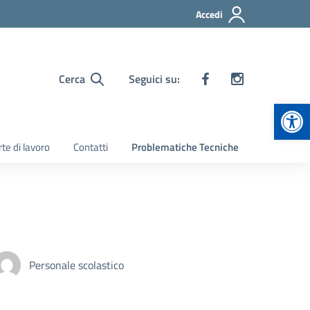
Accedi
Cerca
Seguici su:
Apr
te di lavoro
Contatti
Problematiche Tecniche
Personale scolastico