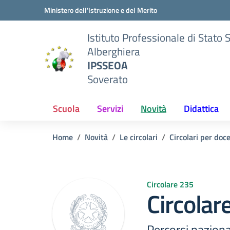
Vai ai contenuti
Vai al menu di navigazione
Vai al footer
Ministero dell'Istruzione e del Merito
Istituto Professionale di Stato 
Alberghiera
IPSSEOA
Soverato
Scuola
Servizi
Novità
Didattica
Home
Novità
Le circolari
Circolari per doc
Circolare 235
Circolar
Percorsi naziona