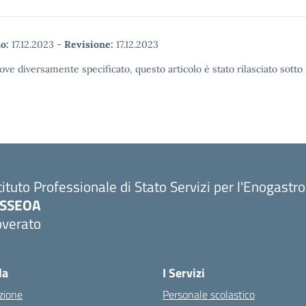
o:
17.12.2023
-
Revisione:
17.12.2023
ove diversamente specificato, questo articolo è stato rilasciato sott
tituto Professionale di Stato Servizi per l'Enogastr
PSSEOA
overato
Visita la pagina iniziale della scuola
la
I Servizi
zione
Personale scolastico