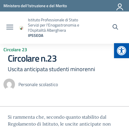
Vai ai contenuti
Vai al menu di navigazione
Vai al footer
Ministero dell'Istruzione e del Merito
Istituto Professionale di Stato
Servizi per l'Enogastronomia e
l'Ospitalità Alberghiera
IPSSEOA
Apr
Circolare 23
Circolare n.23
Uscita anticipata studenti minorenni
Personale scolastico
Si rammenta che, secondo quanto stabilito dal
Regolamento di Istituto, le uscite anticipate non