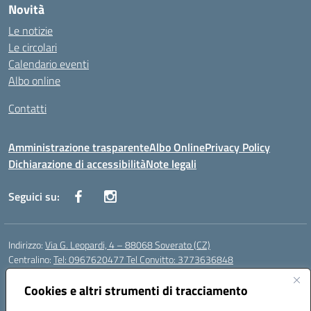
Novità
Le notizie
Le circolari
Calendario eventi
Albo online
Contatti
Amministrazione trasparente
Albo Online
Privacy Policy
Dichiarazione di accessibilità
Note legali
Seguici su:
Indirizzo:
Via G. Leopardi, 4 – 88068 Soverato (CZ)
Centralino:
Tel: 0967620477 Tel Convitto: 3773636848
Email:
czrh04000q@istruzione.it
Posta elettronica certificata (PEC):
Cookies e altri strumenti di tracciamento
czrh04000q@pec.istruzione.it