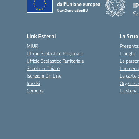
I
S
— 
Link Esterni
La Scuo
MIUR
Presenta
Ufficio Scolastico Regionale
I luoghi
Ufficio Scolastico Territoriale
Le perso
Scuola in Chiaro
I numeri 
Iscrizioni On Line
Le carte 
Invalsi
Organizz
Comune
La storia