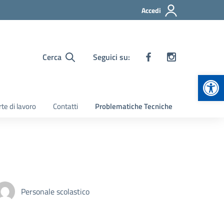
Accedi
Cerca
Seguici su:
Apr
te di lavoro
Contatti
Problematiche Tecniche
Personale scolastico