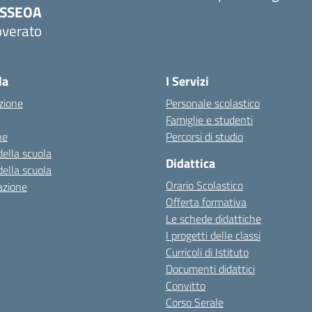
PSSEOA
overato
Visita la pagina iniziale della scuola
la
I Servizi
zione
Personale scolastico
Famiglie e studenti
ne
Percorsi di studio
della scuola
Didattica
della scuola
Orario Scolastico
azione
Offerta formativa
Le schede didattiche
I progetti delle classi
Curricoli di Istituto
Documenti didattici
Convitto
Corso Serale