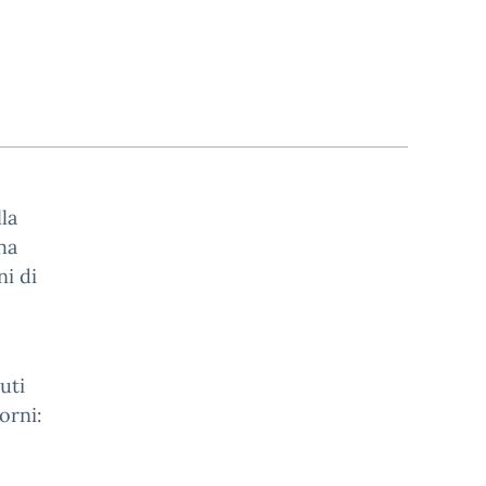
la
ha
ni di
uti
orni: