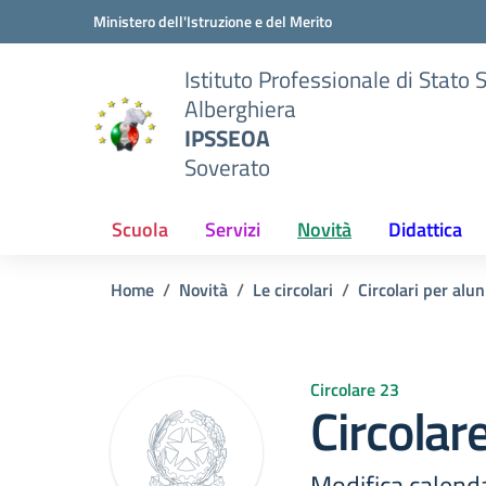
Vai ai contenuti
Vai al menu di navigazione
Vai al footer
Ministero dell'Istruzione e del Merito
Istituto Professionale di Stato 
Alberghiera
IPSSEOA
Soverato
Scuola
Servizi
Novità
Didattica
Home
Novità
Le circolari
Circolari per alun
Circolare 23
Circolar
Modifica calend