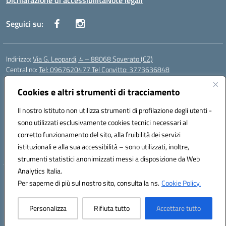
Dichiarazione di accessibilità
Note legali
Seguici su:
Indirizzo:
Via G. Leopardi, 4 – 88068 Soverato (CZ)
Centralino:
Tel: 0967620477 Tel Convitto: 3773636848
Email:
czrh04000q@istruzione.it
Posta elettronica certificata (PEC):
Cookies e altri strumenti di tracciamento
czrh04000q@pec.istruzione.it
Codice fiscale: 84000690796
Il nostro Istituto non utilizza strumenti di profilazione degli utenti -
Codice meccanografico:
CZRH04000Q
sono utilizzati esclusivamente cookies tecnici necessari al
Codice Indice delle Pubbliche Amministrazioni (IPA): istsc_czrh04000q
corretto funzionamento del sito, alla fruibilità dei servizi
Codice unico di fatturazione (CUF): UF9M13
istituzionali e alla sua accessibilità – sono utilizzati, inoltre,
strumenti statistici anonimizzati messi a disposizione da Web
Analytics Italia.
Hosting & Powered by 3D Solution S.r.l.
Per saperne di più sul nostro sito, consulta la ns.
Cookie Policy.
Concept & Design by Designers Italia
Personalizza
Rifiuta tutto
Accettare tutto