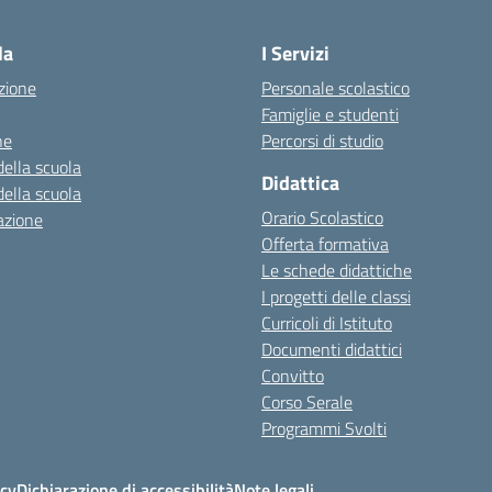
Visita la pagina iniziale della scuola
la
I Servizi
zione
Personale scolastico
Famiglie e studenti
ne
Percorsi di studio
della scuola
Didattica
della scuola
Orario Scolastico
azione
Offerta formativa
Le schede didattiche
I progetti delle classi
Curricoli di Istituto
Documenti didattici
Convitto
Corso Serale
Programmi Svolti
icy
Dichiarazione di accessibilità
Note legali