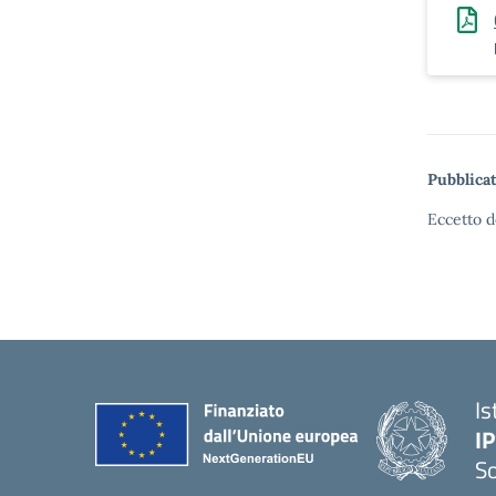
Pubblicat
Eccetto d
Is
I
S