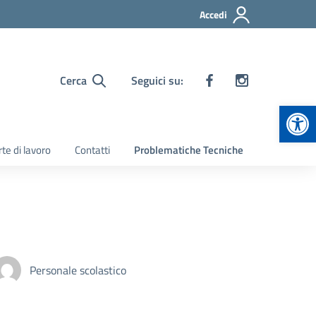
Accedi
Cerca
Seguici su:
Apr
te di lavoro
Contatti
Problematiche Tecniche
Personale scolastico