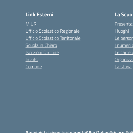
— 
Link Esterni
La Scuo
MIUR
Presenta
Ufficio Scolastico Regionale
I luoghi
Ufficio Scolastico Territoriale
Le perso
Scuola in Chiaro
I numeri 
Iscrizioni On Line
Le carte 
Invalsi
Organizz
Comune
La storia
Amministrazione trasparente
Albo Online
Privacy Pol