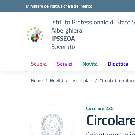
Vai ai contenuti
Vai al menu di navigazione
Vai al footer
Ministero dell'Istruzione e del Merito
Istituto Professionale di Stato 
Alberghiera
IPSSEOA
Soverato
Scuola
Servizi
Novità
Didattica
Home
Novità
Le circolari
Circolari per doc
Circolare 220
Circolar
Orientamento in