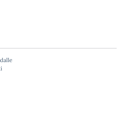
dalle
i