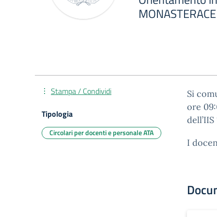
MONASTERACE
Stampa / Condividi
Si comu
ore 09:
Tipologia
dell’I
Circolari per docenti e personale ATA
I docen
Docu